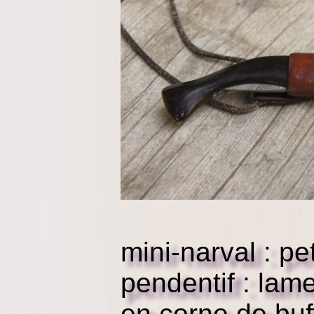
mini-narval : pe
pendentif : lam
en corne de buf