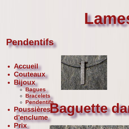
Lames
Pendentifs
Accueil
Couteaux
Bijoux
Bagues
Bracelets
Pendentifs
Baguette da
Poussières
d'enclume
Prix